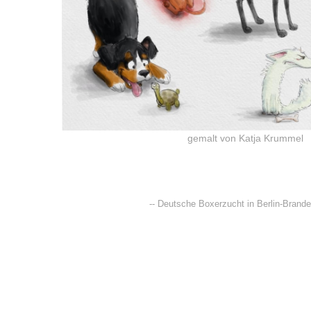
gemalt von Katja Krummel
-- Deutsche Boxerzucht in Berlin-Brande