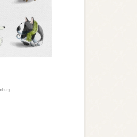
nburg --